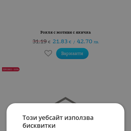
Рокля с мотиви с якичка
31.19
21.83
42.70
€
€
/
лв.
Варианти
ПРОМО -30%
Този уебсайт използва
бисквитки