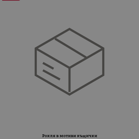
Рокля в мотиви къщички