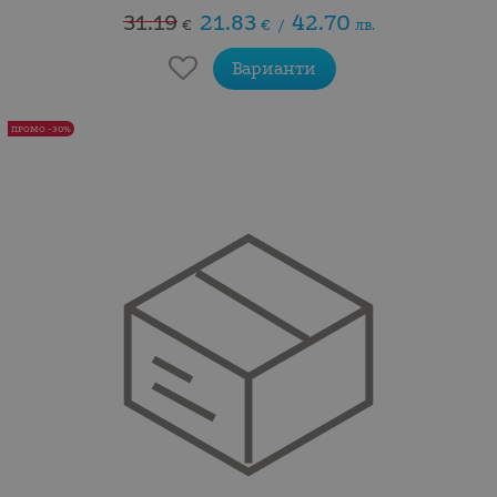
31.19
21.83
42.70
€
€
/
лв.
Варианти
ПРОМО -30%