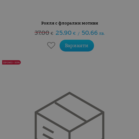
Рокля с флорални мотиви
37.00
25.90
50.66
€
€
/
лв.
Варианти
ПРОМО -30%