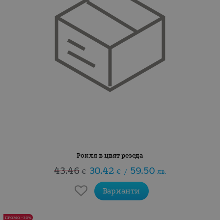
Рокля в цвят резеда
43.46
30.42
59.50
€
€
/
лв.
Варианти
ПРОМО -30%