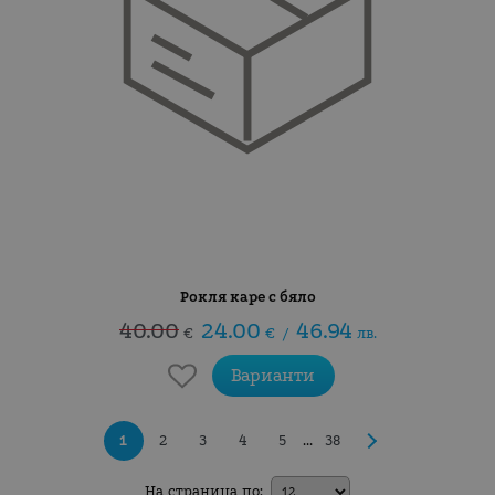
Рокля каре с бяло
40.00
24.00
46.94
€
€
/
лв.
Варианти
1
2
3
4
5
38
...
На страница по: