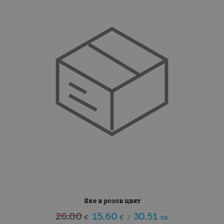
Яке в розов цвят
26.00
15.60
30.51
€
€
/
лв.