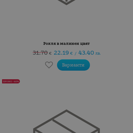
Рокля в малинен цвят
31.70
22.19
43.40
€
€
/
лв.
Варианти
ПРОМО -40%