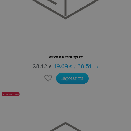
Рокля в син цвят
28.12
19.69
38.51
€
€
/
лв.
Варианти
ПРОМО -30%