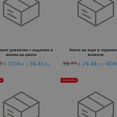
лект рокличка с гащички и
Рокля на каре в червено
шапка на цветя
момиче
5
17.54
34.31
34.77
24.34
47.6
€
€
/
лв.
€
€
/
ЕН
НЕНАЛИЧЕН