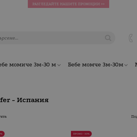
РАЗГЛЕДАЙТЕ НАШИТЕ ПРОМОЦИИ >>
ебе момиче 3м-30 м
Бебе момче 3м-30м
fer - Испания
укта
По
0%
ПРОМО -30%