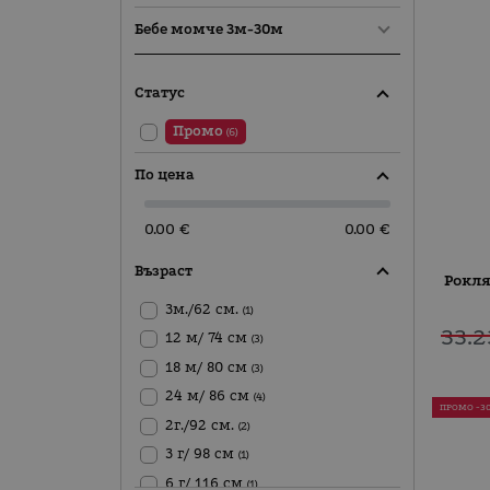
Бебе момче 3м-30м
Статус
Промо
(6)
По цена
0.00 €
0.00 €
Възраст
Рокля
3м./62 см.
(1)
33.2
12 м/ 74 см
(3)
18 м/ 80 см
(3)
24 м/ 86 см
(4)
ПРОМО -3
2г./92 см.
(2)
3 г/ 98 см
(1)
6 г/ 116 см
(1)