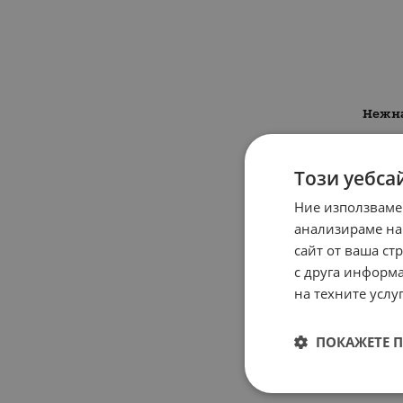
Нежна
Този уебса
НЕНАЛИЧ
Ние използваме
анализираме на
сайт от ваша ст
с друга информа
на техните услуг
ПОКАЖЕТЕ 