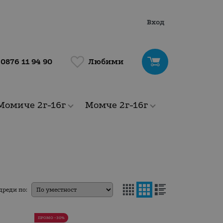
Вход
Любими
0876 11 94 90
Момиче 2г-16г
Момче 2г-16г
дреди по:
ПРОМО -30%