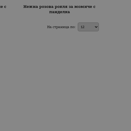
е с
Нежна розова рокля за момиче с
панделка
На страница по: