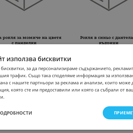
 рокля за момиче на цветя
Рокля в синьо с дантела
с панделки
къдрици
йт използва бисквитки
ЕН
НЕНАЛИЧЕН
 бисквитки, за да персонализираме съдържанието, рекламит
шия трафик. Също така споделяме информация за използва
рана с нашите партньори за реклама и анализи, които може
ция, която сте им предоставили или която са събрали от в
и.
ПОДРОБНОСТИ
ПРИЕМЕ