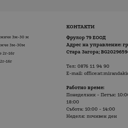
КОНТАКТИ
омиче 3м-30 м
Фрулор 79 ЕООД
Адрес на управление: гр
омче 3м-30м
Стара Загора;
BG2029659
 2г-16г
2г-16г
Тел:
0876 11 94 90
E-mail:
office:at:mirandaki
Работно време:
Понеделник - Петък: 10:0
18:00
Събота: 10:00 - 14:00
Неделя: почивен ден