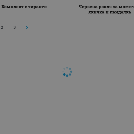
Комплект с тиранти
Червена рокля за момич
якичка и панделка
2
3