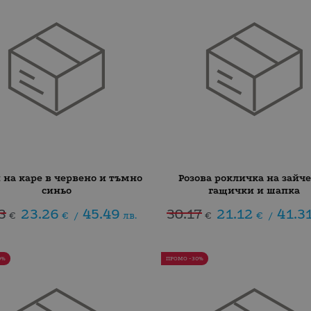
 на каре в червено и тъмно
Розова рокличка на зайче
синьо
гащички и шапка
3
23.26
45.49
30.17
21.12
41.3
€
€
/
лв.
€
€
/
0%
ПРОМО -30%