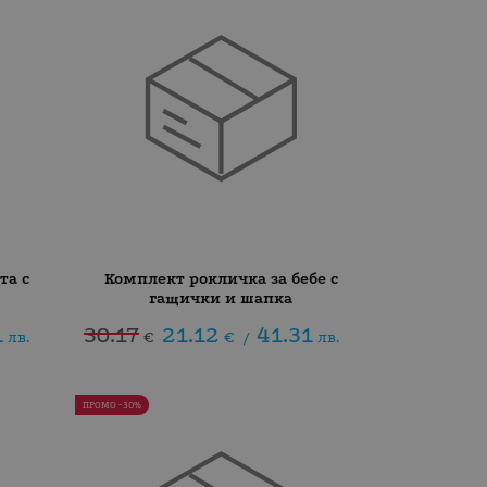
та с
Комплект рокличка за бебе с
гащички и шапка
1
30.17
21.12
41.31
лв.
€
€
/
лв.
ПРОМО -30%