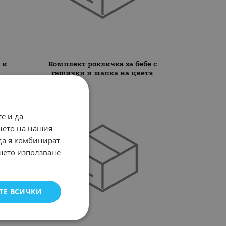
 и
Комплект рокличка за бебе с
гащички и шапка на цветя
НЕНАЛИЧЕН
е и да
нето на нашия
 да я комбинират
ашето използване
ТЕ ВСИЧКИ