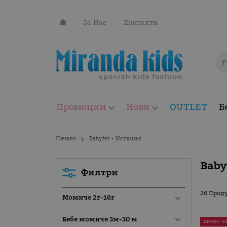
За Нас
Контакти
Промоции
Нови
OUTLET
Б
Начало
Babyfer - Испания
Baby
Филтри
26 Прод
Момиче 2г-16г
Бебе момиче 3м-30 м
ПРОМО -3