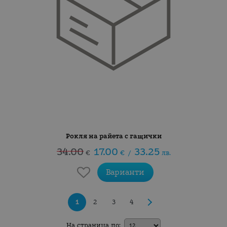
Рокля на райета с гащички
34.00
17.00
33.25
€
€
/
лв.
Варианти
1
2
3
4
На страница по: