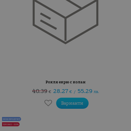
Рокля екрю с колан
40.39
28.27
55.29
€
€
/
лв.
Варианти
НОВ ПРОДУКТ
ПРОМО -30%