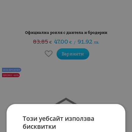
Официална рокля с дантела и бродерии
83.85
47.00
91.92
€
€
/
лв.
Варианти
НОВ ПРОДУКТ
ПРОМО -40%
Този уебсайт използва
бисквитки