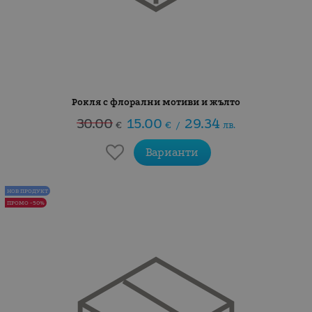
Рокля с флорални мотиви и жълто
30.00
15.00
29.34
€
€
/
лв.
Варианти
НОВ ПРОДУКТ
ПРОМО -50%