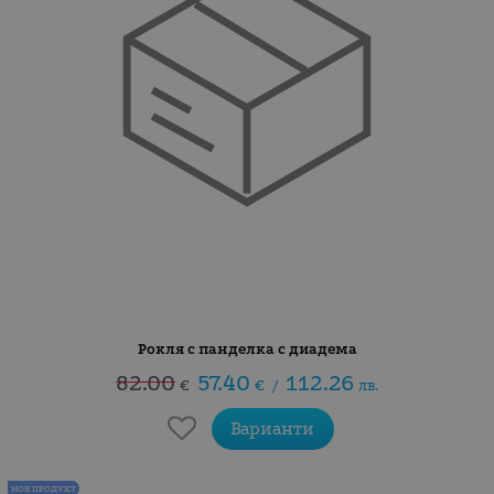
Рокля с панделка с диадема
82.00
57.40
112.26
€
€
/
лв.
Варианти
НОВ ПРОДУКТ