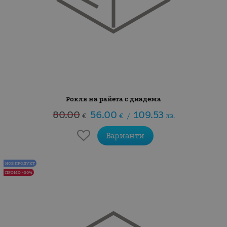
Рокля на райета с диадема
80.00
56.00
109.53
€
€
/
лв.
Варианти
НОВ ПРОДУКТ
ПРОМО -30%