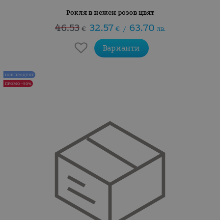
Рокля в нежен розов цвят
46.53
32.57
63.70
€
€
/
лв.
Варианти
НОВ ПРОДУКТ
ПРОМО -50%