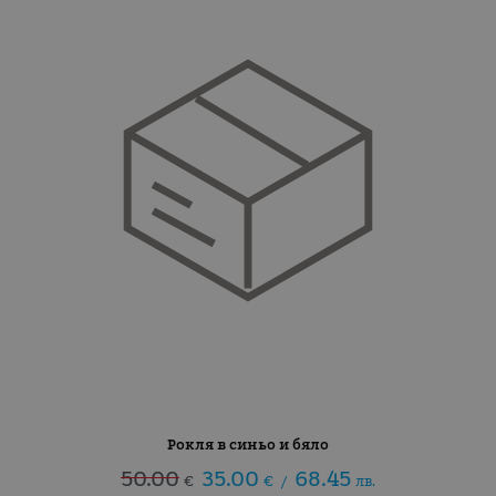
Рокля в синьо и бяло
50.00
35.00
68.45
€
€
/
лв.