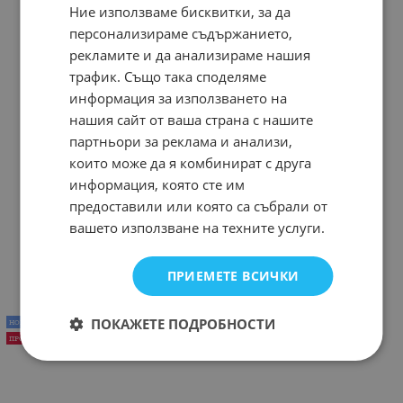
Ние използваме бисквитки, за да
персонализираме съдържанието,
рекламите и да анализираме нашия
трафик. Също така споделяме
информация за използването на
нашия сайт от ваша страна с нашите
партньори за реклама и анализи,
които може да я комбинират с друга
информация, която сте им
предоставили или която са събрали от
Рокля с флорални мотиви с шнола за коса
вашето използване на техните услуги.
81.30
48.78
95.41
€
€
/
лв.
Варианти
ПРИЕМЕТЕ ВСИЧКИ
ПОКАЖЕТЕ ПОДРОБНОСТИ
НОВ ПРОДУКТ
ПРОМО -30%