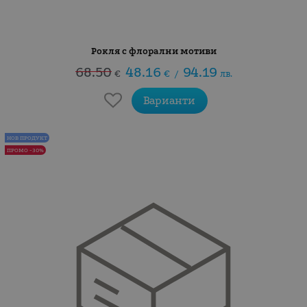
Рокля с флорални мотиви
68.50
48.16
94.19
€
€
/
лв.
Варианти
НОВ ПРОДУКТ
ПРОМО -30%