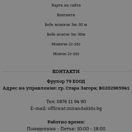
Карта на сайта
Контакти
Бебе момиче 3м-30 м
Бебе момче 3м-30м
Момиче 2г-16г
Момче 2г-16г
КОНТАКТИ
Фрулор 79 ЕООД
Адрес на управление: гр. Стара Загора;
BG202965941
Тел:
0876 11 94 90
E-mail:
office:at:mirandakids.bg
Работно време:
Понеделник - Петък: 10:00 - 18:00