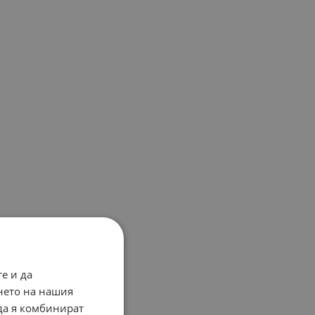
е и да
нето на нашия
 да я комбинират