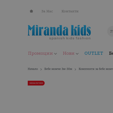
За Нас
Контакти
Промоции
Нови
OUTLET
Б
Начало
Бебе момче 3м-30м
Комплекти за бебе мом
НЕНАЛИЧЕН