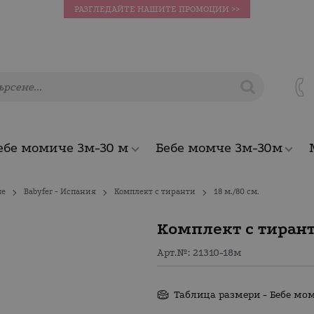
РАЗГЛЕДАЙТЕ НАШИТЕ ПРОМОЦИИ >>
ебе момиче 3м-30 м
Бебе момче 3м-30м
че
Babyfer - Испания
Комплект с тиранти
18 м./80 см.
Комплект с тирант
Арт.№:
21310-18м
Таблица размери - Бебе мо