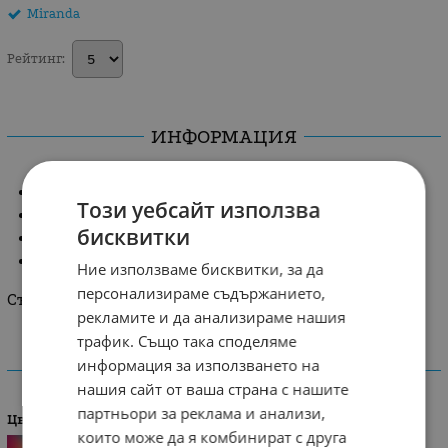
Miranda
Рейтинг:
ИНФОРМАЦИЯ
Стилна рокля каре с панделка от кадифе.
Този уебсайт използва
Модела е прав с фина подплата.
бисквитки
Набори на ръкавите, съчетани с кадифе.
Закопчаване с цип на гърба.
Ние използваме бисквитки, за да
персонализираме съдържанието,
Състав: 65% полиестер, 33% вискоза, 2% еластан
рекламите и да анализираме нашия
трафик. Също така споделяме
информация за използването на
ХАРАКТЕРИСТИКИ
нашия сайт от ваша страна с нашите
партньори за реклама и анализи,
Цвят
които може да я комбинират с друга