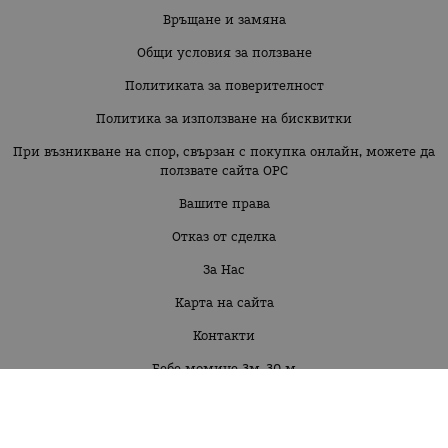
Връщане и замяна
Общи условия за ползване
Политиката за поверителност
Политика за използване на бисквитки
При възникване на спор, свързан с покупка онлайн, можете да
ползвате сайта ОРС
Вашите права
Отказ от сделка
За Нас
Карта на сайта
Контакти
Бебе момиче 3м-30 м
Бебе момче 3м-30м
Момиче 2г-16г