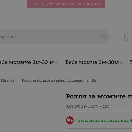
РАЗГЛЕДАЙТЕ НАШИТЕ ПРОМОЦИИ >>
ебе момиче 3м-30 м
Бебе момче 3м-30м
Miranda
Рокля за момиче на райе с бродерии
18г
Рокля за момиче н
Арт.№:
29/352/V - 18г
Безплатна доставка над