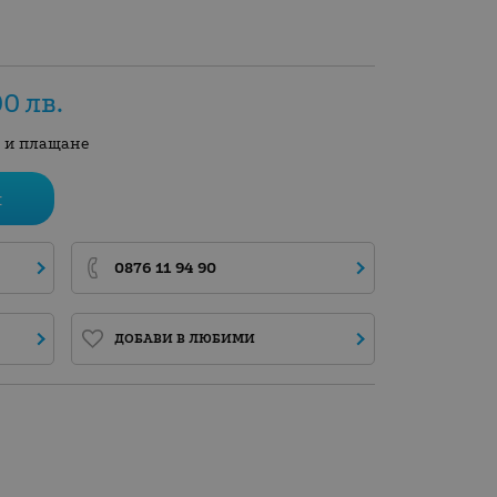
00
лв.
а и плащане
и
0876 11 94 90
ДОБАВИ В ЛЮБИМИ