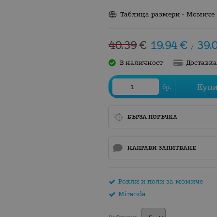
Таблица размери - Момиче
40.39
€
19.94
€
39.
/
В наличност
Доставк
Куп
бр.
БЪРЗА ПОРЪЧКА
НАПРАВИ ЗАПИТВАНЕ
Рокли и поли за момиче
Miranda