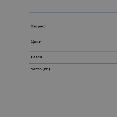
Възраст
Цвят
Сезон
Тегло (кг.)