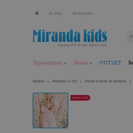
За Нас
Контакти
Промоции
Нови
OUTLET
Б
Начало
Момиче 2г-16г
Рокли и поли за момиче
ПРОМО -51%