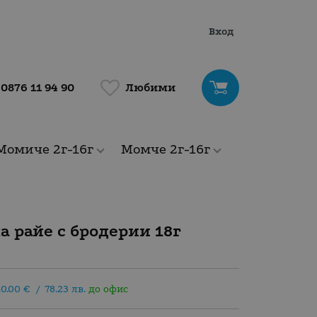
Вход
Любими
0876 11 94 90
Момиче 2г-16г
Момче 2г-16г
а райе с бродерии 18г
40.00
€
/
78.23
лв.
до офис