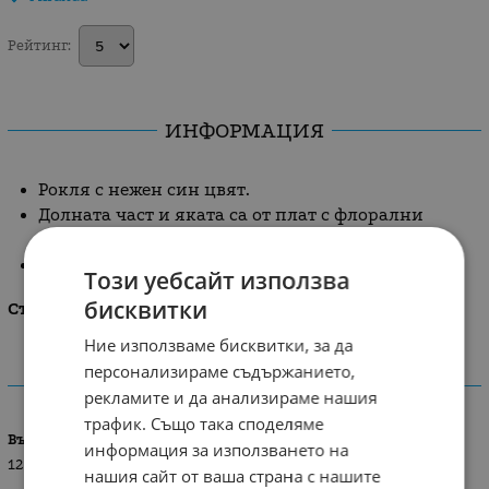
Рейтинг:
ИНФОРМАЦИЯ
Рокля с нежен син цвят.
Долната част и яката са от плат с флорални
мотиви.
Закопчаване с цип на гърба
Този уебсайт използва
бисквитки
Състав: 50% памук, 50% полиестер.
Ние използваме бисквитки, за да
персонализираме съдържанието,
ХАРАКТЕРИСТИКИ
рекламите и да анализираме нашия
трафик. Също така споделяме
Възраст
информация за използването на
12 м/ 74 см
нашия сайт от ваша страна с нашите