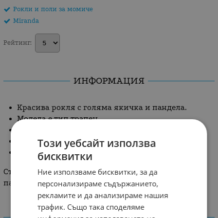
Рокли и поли за момиче
Miranda
Рейтинг:
ИНФОРМАЦИЯ
Красива рокля с голяма якичка и пандела.
Модела е тип трапец.
Плътна и релефна материя.
Този уебсайт използва
С подплата.
Закопчаване с цип на гърба.
бисквитки
Ние използваме бисквитки, за да
Състав: 72 % памук; 28 % полиестер; подплата: 25 %
памук, 65 % полиестер
персонализираме съдържанието,
рекламите и да анализираме нашия
трафик. Също така споделяме
ХАРАКТЕРИСТИКИ