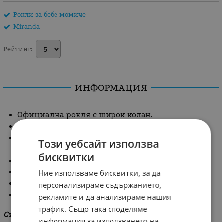
Рокли за бебе момиче
Miranda
Рейтинг:
ИНФОРМАЦИЯ
Официална рокля с широк колан.
Нежни флорални мотиви.
С красива бродерия по деколтето и в края на
Този уебсайт използва
роклята.
бисквитки
Висока талия със широк колан.
С къси ръкави с набори.
Ние използваме бисквитки, за да
С подплата, придаваща повече обем.
персонализираме съдържанието,
Закопчаване с цип на гърба.
рекламите и да анализираме нашия
трафик. Също така споделяме
Състав: 20 % памук, 80 % полиестер
информация за използването на