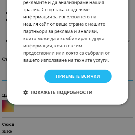
рекламите и да анализираме нашия
бродерия в кафяв цвят.
трафик. Също така споделяме
С фина подплата за повече обем.
информация за използването на
В комплект с красива диадема, изработена от
нашия сайт от ваша страна с нашите
плата на роклята. Диадемата е 2в1- може да се
партньори за реклама и анализи,
използва като диадема и като шнола за коса.
които може да я комбинират с друга
За да завършите визията можете да комбинирате
информация, която сте им
с
кафяви чорапки с панделка.
предоставили или която са събрали от
Състав: 100 % памук
вашето използване на техните услуги.
ПРИЕМЕТЕ ВСИЧКИ
ХАРАКТЕРИСТИКИ
ПОКАЖЕТЕ ПОДРОБНОСТИ
Цвят
Сезон
зима