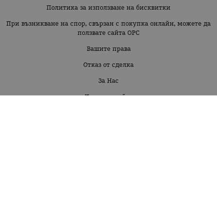
Политика за използване на бисквитки
При възникване на спор, свързан с покупка онлайн, можете да
ползвате сайта ОРС
Вашите права
Отказ от сделка
За Нас
Карта на сайта
Контакти
Бебе момиче 3м-30 м
Бебе момче 3м-30м
Момиче 2г-16г
Момче 2г-16г
КОНТАКТИ