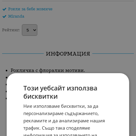
Рокли за бебе момиче
Miranda
Рейтинг:
ИНФОРМАЦИЯ
Рокличка с флорални мотиви.
Деколте под формата на панделка.
Къдрички на раменцата.
Този уебсайт използва
Финна подплата за повече обем.
бисквитки
Закопчаване с копчета на гърба.
Ние използваме бисквитки, за да
персонализираме съдържанието,
Състав: 10% памук,90% полиестер
рекламите и да анализираме нашия
трафик. Също така споделяме
информация за използването на