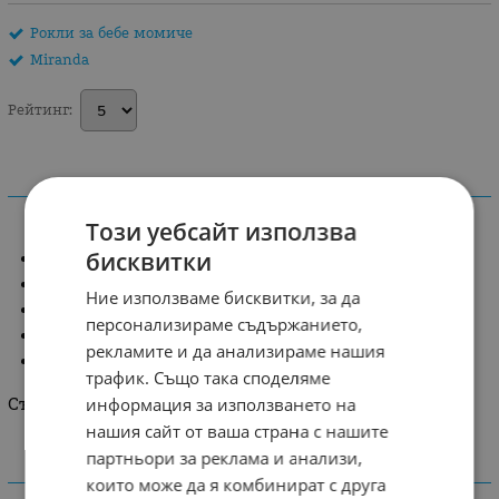
Рокли за бебе момиче
Miranda
Рейтинг:
ИНФОРМАЦИЯ
Този уебсайт използва
бисквитки
Красива рокличка цвят резеда.
Плата е с мотиви на феи.
Ние използваме бисквитки, за да
С якичка с къдрички.
персонализираме съдържанието,
В комплект с гащички с къдрички.
рекламите и да анализираме нашия
С подплата за повече обем.
трафик. Също така споделяме
информация за използването на
Състав: 95 % полиестер, 5 % еластан
нашия сайт от ваша страна с нашите
партньори за реклама и анализи,
ХАРАКТЕРИСТИКИ
които може да я комбинират с друга