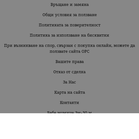
Връщане и замяна
Общи условия за ползване
Политиката за поверителност
Политика за използване на бисквитки
При възникване на спор, свързан с покупка онлайн, можете да
ползвате сайта ОРС
Вашите права
Отказ от сделка
За Нас
Карта на сайта
Контакти
Бебе момиче 3м-30 м
Бебе момче 3м-30м
Момиче 2г-16г