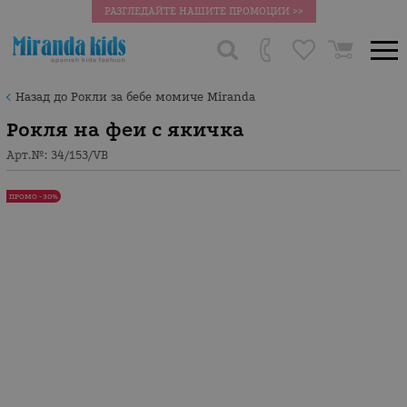
РАЗГЛЕДАЙТЕ НАШИТЕ ПРОМОЦИИ >>
Назад до Рокли за бебе момиче Miranda
Рокля на феи с якичка
Арт.№:
34/153/VB
ПРОМО -30%