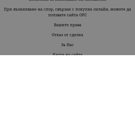
При възникване на спор, свързан с покупка онлайн, можете да
ползвате сайта ОРС
Вашите права
Отказ от сделка
За Нас
Карта на сайта
Контакти
Бебе момиче 3м-30 м
Бебе момче 3м-30м
Момиче 2г-16г
Момче 2г-16г
КОНТАКТИ
Фрулор 79 ЕООД