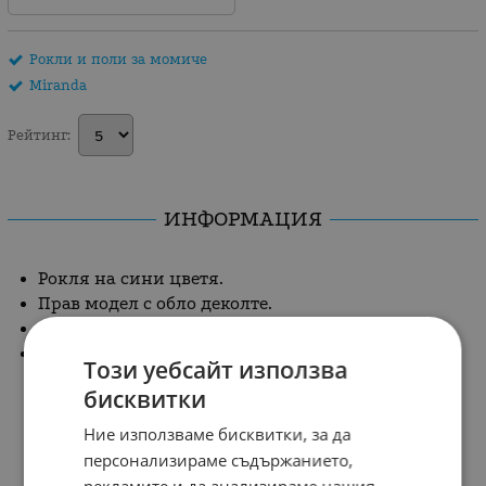
Рокли и поли за момиче
Miranda
Рейтинг:
ИНФОРМАЦИЯ
Рокля на сини цветя.
Прав модел с обло деколте.
Декоративна пандела в розово в предната част.
Закопчаване с цип.
Този уебсайт използва
бисквитки
Ние използваме бисквитки, за да
персонализираме съдържанието,
Състав: 100% памук
рекламите и да анализираме нашия