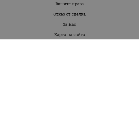
Вашите права
Отказ от сделка
За Нас
Карта на сайта
Контакти
Бебе момиче 3м-30 м
Бебе момче 3м-30м
Момиче 2г-16г
Момче 2г-16г
КОНТАКТИ
Фрулор 79 ЕООД
Адрес на управление: гр. Стара Загора;
BG202965941
Тел:
0876 11 94 90