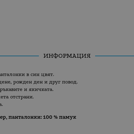
ИНФОРМАЦИЯ
анталонки в син цвят.
ене, рожден ден и друг повод.
ръкавите и якичката.
ета отстрани.
а.
тер, панталонки: 100 % памук