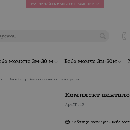
РАЗГЛЕДАЙТЕ НАШИТЕ ПРОМОЦИИ >>
ебе момиче 3м-30 м
Бебе момче 3м-30м
че
Nel-Blu
Комплект панталонки с ризка
Комплект пантало
Арт.№:
12
Таблица размери - Бебе мо