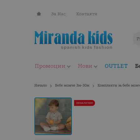
За Нас
Контакти
Промоции
Нови
OUTLET
Б
Начало
Бебе момче 3м-30м
Комплекти за бебе мом
НЕНАЛИЧЕН