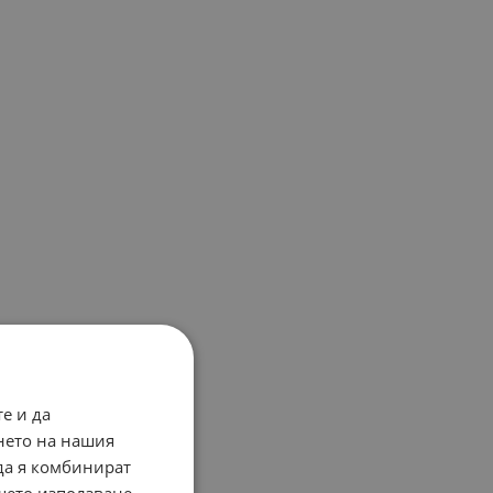
е и да
нето на нашия
 да я комбинират