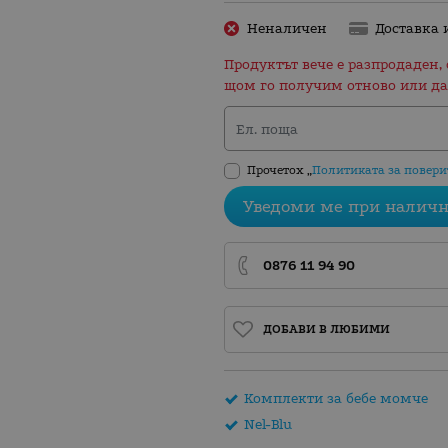
Неналичен
Доставка 
Продуктът вече е разпродаден, 
щом го получим отново или да
Ел. поща
Прочетох „
Политиката за повери
Уведоми ме при наличн
0876 11 94 90
ДОБАВИ В ЛЮБИМИ
Комплекти за бебе момче
Nel-Blu