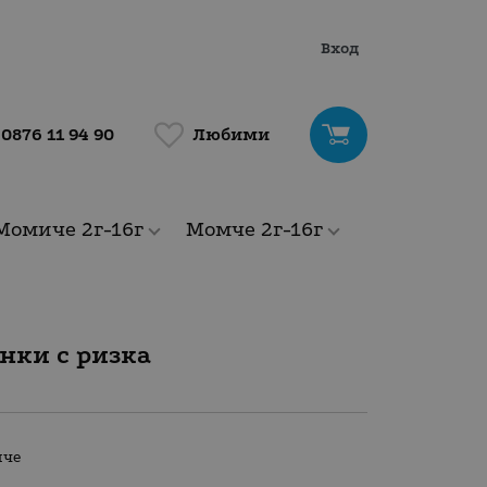
Вход
Любими
0876 11 94 90
Момиче 2г-16г
Момче 2г-16г
нки с ризка
мче