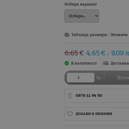
Избери вариант
Таблица размери - Момиче
6.65
€
4.65
€
9.09
л
/
В наличност
Доставк
Куп
бр.
0876 11 94 90
ДОБАВИ В ЛЮБИМИ