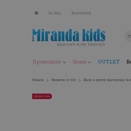
За Нас
Контакти
Промоции
Нови
OUTLET
Б
Начало
Момиче 2г-16г
Къси и дълги панталони за
ПРОМО -30%