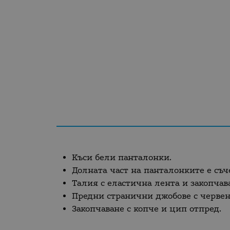
Къси бели панталонки.
Долната част на панталонките е съч
Талия с еластична лента и закопчава
Предни странични джобове с червен
Закопчаване с копче и цип отпред.