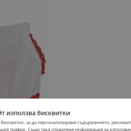
йт използва бисквитки
 бисквитки, за да персонализираме съдържанието, рекламит
шия трафик. Също така споделяме информация за използва