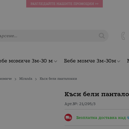
РАЗГЛЕДАЙТЕ НАШИТЕ ПРОМОЦИИ >>
ебе момиче 3м-30 м
Бебе момче 3м-30м
 момиче
Miranda
Къси бели панталонки
Къси бели пантал
Арт.№:
21/295/3
Безплатна доставка над