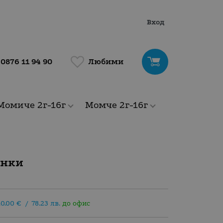
Вход
Любими
0876 11 94 90
Момиче 2г-16г
Момче 2г-16г
онки
40.00
€
/
78.23
лв.
до офис