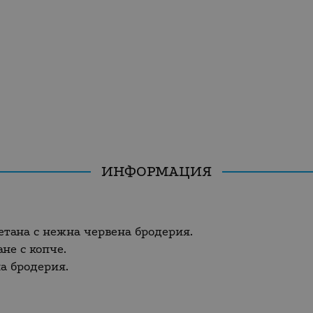
ИНФОРМАЦИЯ
етана с нежна червена бродерия.
не с копче.
а бродерия.