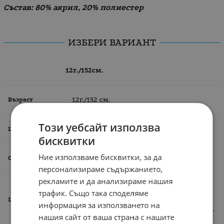
Състав: 80% акрил, 20% полиестер
ИЗБЕРИ ВАРИАНТ
12г./152см.
12г./152 см.
Този уебсайт използва
Розов
бисквитки
Ние използваме бисквитки, за да
зима
персонализираме съдържанието,
рекламите и да анализираме нашия
трафик. Също така споделяме
-20%
информация за използването на
19.94
€
15.95
€
31.20
лв.
/
нашия сайт от ваша страна с нашите