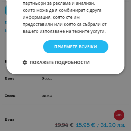
партньори за реклама и анализи,
които може да я комбинират с друга
Купи
бр.
информация, която сте им
Бърза поръчка
предоставили или която са събрали от
вашето използване на техните услуги.
Направи запитване
10г./140см.
ПРИЕМЕТЕ ВСИЧКИ
10г./140см.
ПОКАЖЕТЕ ПОДРОБНОСТИ
Розов
зима
-20%
19.94
€
15.95
€
31.20
лв.
/