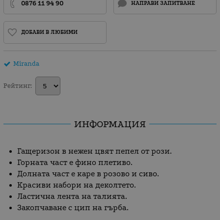
0876 11 94 90
НАПРАВИ ЗАПИТВАНЕ
ДОБАВИ В ЛЮБИМИ
Miranda
Рейтинг:
ИНФОРМАЦИЯ
Гащеризон в нежен цвят пепел от рози.
Горната част е фино плетиво.
Долната част е каре в розово и сиво.
Красиви набори на деколтето.
Ластична лента на талията.
Закопчаване с цип на гърба.