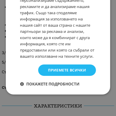
персонализираме съдържанието,
рекламите и да анализираме нашия
Високи чорапи за вашата принцеса в светли
трафик. Също така споделяме
пастелни цветове: светло розов, пепел от рози,
информация за използването на
бяло, бежово и синьо.
нашия сайт от ваша страна с нашите
Чорапките са декорирани с нежна панделка.
Прекрасен завършек за тоалета.
партньори за реклама и анализи,
Посочените размери отговарят на следните
които може да я комбинират с друга
номера:
информация, която сте им
предоставили или която са събрали от
3/4 г - 26/28 номер
вашето използване на техните услуги.
5/6 г - 29/31 номер
ПРИЕМЕТЕ ВСИЧКИ
Състав: 80% памук, 3% еластан, 17% полиестер.
ПОКАЖЕТЕ ПОДРОБНОСТИ
Състав:80% памук, 3% еластан, 17% полиестер
ХАРАКТЕРИСТИКИ