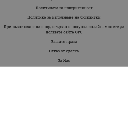
Политиката за поверителност
Политика за използване на бисквитки
При възникване на спор, свързан с покупка онлайн, можете да
ползвате сайта ОРС
Вашите права
Отказ от сделка
За Нас
Карта на сайта
Контакти
Бебе момиче 3м-30 м
Бебе момче 3м-30м
Момиче 2г-16г
Момче 2г-16г