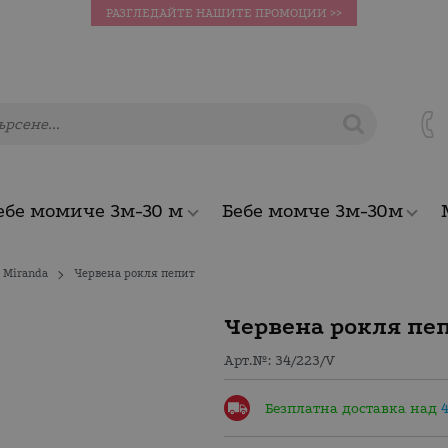
РАЗГЛЕДАЙТЕ НАШИТЕ ПРОМОЦИИ >>
ебе момиче 3м-30 м
Бебе момче 3м-30м
Miranda
Червена рокля пепит
Червена рокля пе
Арт.№:
34/223/V
Безплатна доставка над