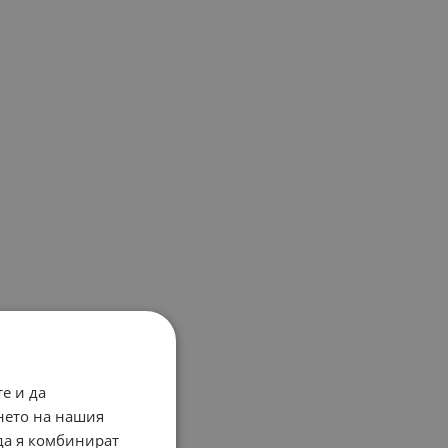
е и да
нето на нашия
 да я комбинират