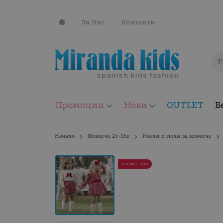
За Нас
Контакти
Промоции
Нови
OUTLET
Б
Начало
Момиче 2г-16г
Рокли и поли за момиче
ПРОМО -30%