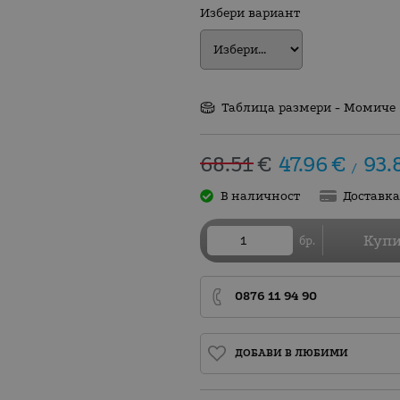
Избери вариант
Таблица размери - Момиче
68.51
€
47.96
€
93.
/
В наличност
Доставк
Куп
бр.
0876 11 94 90
ДОБАВИ В ЛЮБИМИ