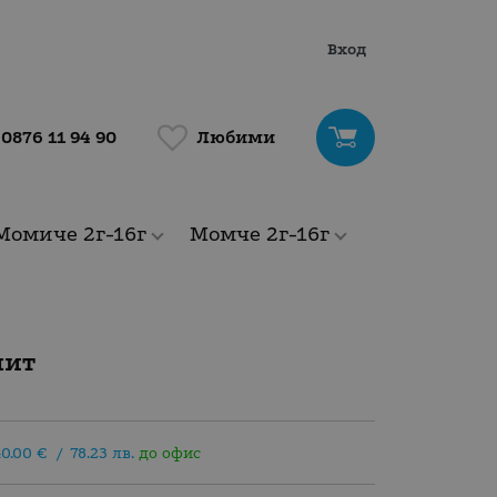
Вход
Любими
0876 11 94 90
Момиче 2г-16г
Момче 2г-16г
пит
40.00
€
/
78.23
лв.
до офис