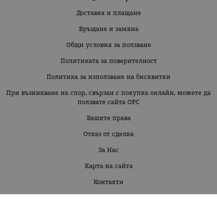
Доставка и плащане
Връщане и замяна
Общи условия за ползване
Политиката за поверителност
Политика за използване на бисквитки
При възникване на спор, свързан с покупка онлайн, можете да
ползвате сайта ОРС
Вашите права
Отказ от сделка
За Нас
Карта на сайта
Контакти
Бебе момиче 3м-30 м
Бебе момче 3м-30м