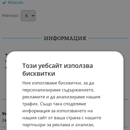
Miranda
Рейтинг:
ИНФОРМАЦИЯ
Красиво болеро за момиченце.
Финно плетиво с декоравична плетка по края.
Този уебсайт използва
Предлага се в различни цветове.
бисквитки
Състав: 100 % акрил
Ние използваме бисквитки, за да
персонализираме съдържанието,
рекламите и да анализираме нашия
ХАРАКТЕРИСТИКИ
трафик. Също така споделяме
информация за използването на
Възраст
нашия сайт от ваша страна с нашите
24 м. / 86 см
партньори за реклама и анализи,