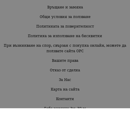
Връщане и замяна
Общи условия за ползване
Политиката за поверителност
Политика за използване на бисквитки
При възникване на спор, свързан с покупка онлайн, можете да
ползвате сайта ОРС
Вашите права
Отказ от сделка
За Нас
Карта на сайта
Контакти
Бебе момиче 3м-30 м
Бебе момче 3м-30м
Момиче 2г-16г