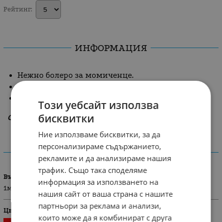
Рейтинг:
ИНФОРМАЦИЯ
Нежно болеро за момиченце.
Финно плетиво с копче.
Разнообразие от цветове.
Този уебсайт използва
бисквитки
Състав: 100 % акрил
Ние използваме бисквитки, за да
персонализираме съдържанието,
ХАРАКТЕРИСТИКИ
рекламите и да анализираме нашия
трафик. Също така споделяме
Възраст
информация за използването на
1м./58см
нашия сайт от ваша страна с нашите
партньори за реклама и анализи,
Цвят
които може да я комбинират с друга