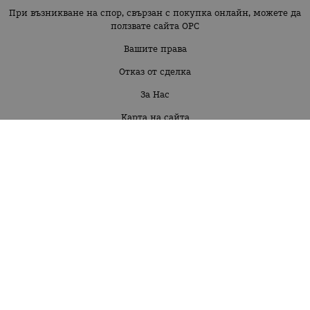
При възникване на спор, свързан с покупка онлайн, можете да
ползвате сайта ОРС
Вашите права
Отказ от сделка
За Нас
Карта на сайта
Контакти
Бебе момиче 3м-30 м
Бебе момче 3м-30м
Момиче 2г-16г
Момче 2г-16г
КОНТАКТИ
Фрулор 79 ЕООД