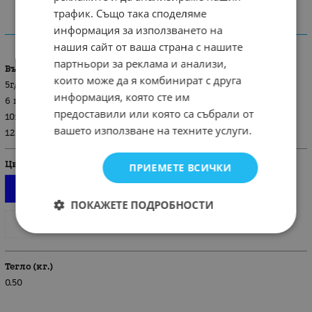
трафик. Също така споделяме
информация за използването на
ХАРАКТЕРИСТИКИ
нашия сайт от ваша страна с нашите
партньори за реклама и анализи,
Възраст
които може да я комбинират с друга
5г/110 см
информация, която сте им
6 г/ 116 см
предоставили или която са събрали от
10г./140см.
вашето използване на техните услуги.
12г./152 см.
Цвят
ПРИЕМЕТЕ ВСИЧКИ
ПОКАЖЕТЕ ПОДРОБНОСТИ
Тегло (кг.)
0.50