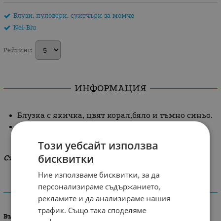
Блузи, пуловери, суитчъри за момче
Nel-Blu
Рейтинг:
ИНФОРМАЦИЯ
Блузка с якичкa, цвят корал,бяло и тъмно синьо.
Инициали на Nel-Blu.
Този уебсайт използва
бисквитки
Състав:100% памук
Ние използваме бисквитки, за да
персонализираме съдържанието,
ХАРАКТЕРИСТИКИ
рекламите и да анализираме нашия
трафик. Също така споделяме
Възраст